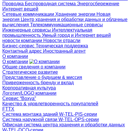
Проводка
Беспроводная система
Энергосбережение
Интернет вещей
Сетевые коммуникации
Хранение энергии
Новая
энергия
Центр хранения и обработки данных и облачные
вычисления
Телекоммуникационные сервисы
Инженерные сервисы
Интеллектуальная
промышленность
Умный город и Интернет вещей
новости компании
Новости отрасли
Бизнес-сервис
Техническая поддержка
Контактный адрес
Иностранный агент
О компании
О компании
Общие сведения о компании
Стратегическое развитие
Представление о будущем & миссия
Приверженность бренду и вклад
Корпоративная культура
Логотип/LOGO компании
Cервис “Вохуа”
Качество & удовлетворенность покупателей
FTTX
Система монтажа зданий W-TEL-PIS-серии
Система наружной связи W-TEL-OPS-серии
Офисная система центра хранения и обработки данных
W-TEL-DCO-серии