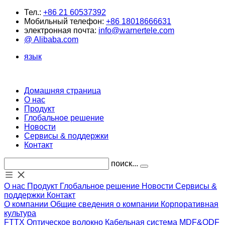
Тел.:
+86 21 60537392
Мобильный телефон:
+86 18018666631
электронная почта:
info@warnertele.com
@ Alibaba.com
язык
Домашняя страница
О нас
Продукт
Глобальное решение
Новости
Сервисы & поддержки
Контакт
поиск...
О нас
Продукт
Глобальное решение
Новости
Сервисы &
поддержки
Контакт
О компании
Общие сведения о компании
Корпоративная
культура
FTTX
Оптическое волокно
Кабельная система
MDF&ODF