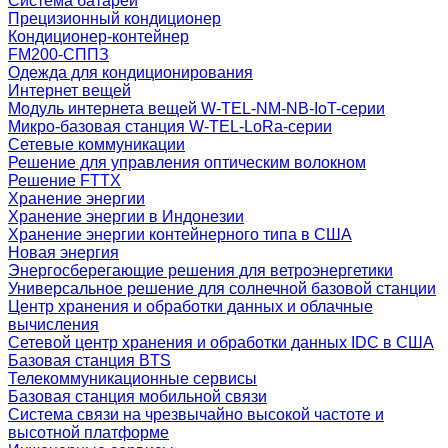
Система батарей
Прецизионный кондиционер
Кондиционер-контейнер
FM200-СППЗ
Одежда для кондиционирования
Интернет вещей
Модуль интернета вещей W-TEL-NM-NB-IoT-серии
Микро-базовая станция W-TEL-LoRa-серии
Сетевые коммуникации
Решение для управления оптическим волокном
Решение FTTX
Хранение энергии
Хранение энергии в Индонезии
Хранение энергии контейнерного типа в США
Новая энергия
Энергосберегающие решения для ветроэнергетики
Универсальное решение для солнечной базовой станции
Центр хранения и обработки данных и облачные
вычисления
Сетевой центр хранения и обработки данных IDC в США
Базовая станция BTS
Телекоммуникационные сервисы
Базовая станция мобильной связи
Система связи на чрезвычайно высокой частоте и
высотной платформе