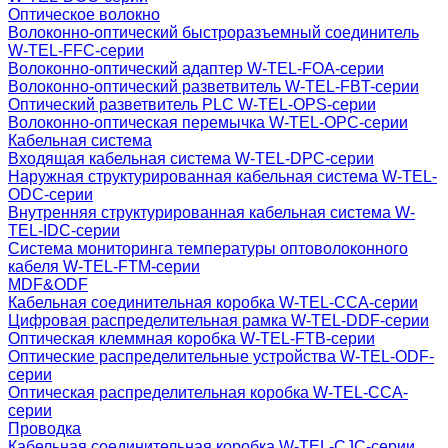
Оптическое волокно
Волоконно-оптический быстроразъемный соединитель
W-TEL-FFC-серии
Волоконно-оптический адаптер W-TEL-FOA-серии
Волоконно-оптический разветвитель W-TEL-FBT-серии
Оптический разветвитель PLC W-TEL-OPS-серии
Волоконно-оптическая перемычка W-TEL-OPC-серии
Кабельная система
Входящая кабельная система W-TEL-DPC-серии
Наружная структурированная кабельная система W-TEL-
ODC-серии
Внутренняя структурированная кабельная система W-
TEL-IDC-серии
Система мониторинга температуры оптоволоконного
кабеля W-TEL-FTM-серии
MDF&ODF
Кабельная соединительная коробка W-TEL-CCA-серии
Цифровая распределительная рамка W-TEL-DDF-серии
Оптическая клеммная коробка W-TEL-FTB-серии
Оптические распределительные устройства W-TEL-ODF-
серии
Оптическая распределительная коробка W-TEL-CCA-
серии
Проводка
Кабельная соединительная коробка W-TEL-CJC-серии