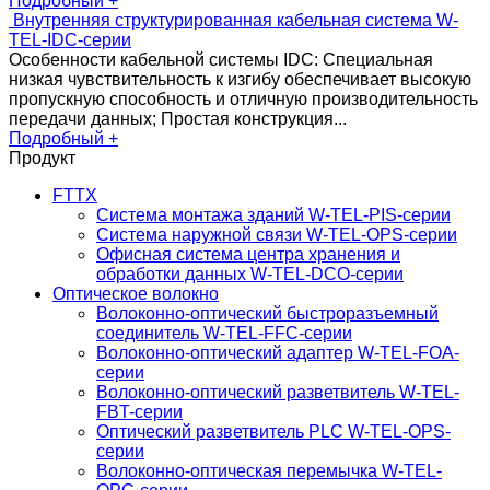
Подробный +
Внутренняя структурированная кабельная система W-
TEL-IDC-серии
Особенности кабельной системы IDC: Специальная
низкая чувствительность к изгибу обеспечивает высокую
пропускную способность и отличную производительность
передачи данных; Простая конструкция...
Подробный +
Продукт
FTTX
Система монтажа зданий W-TEL-PIS-серии
Система наружной связи W-TEL-OPS-серии
Офисная система центра хранения и
обработки данных W-TEL-DCO-серии
Оптическое волокно
Волоконно-оптический быстроразъемный
соединитель W-TEL-FFC-серии
Волоконно-оптический адаптер W-TEL-FOA-
серии
Волоконно-оптический разветвитель W-TEL-
FBT-серии
Оптический разветвитель PLC W-TEL-OPS-
серии
Волоконно-оптическая перемычка W-TEL-