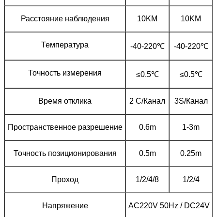
Расстояние наблюдения
10KM
10KM
Температура
-40-220℃
-40-220℃
Точность измерения
≤0.5℃
≤0.5℃
Время отклика
2 С/Канал
3S/Канал
Пространственное разрешение
0.6m
1-3m
Точность позиционирования
0.5m
0.25m
Проход
1/2/4/8
1/2/4
Напряжение
AC220V 50Hz / DC24V