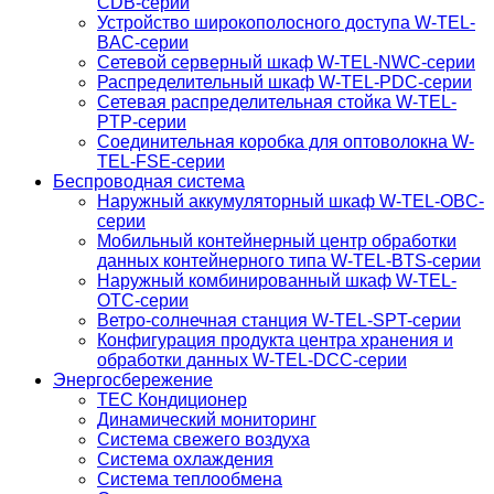
CDB-серии
Устройство широкополосного доступа W-TEL-
BAC-серии
Сетевой серверный шкаф W-TEL-NWC-серии
Распределительный шкаф W-TEL-PDC-серии
Сетевая распределительная стойка W-TEL-
PTP-серии
Соединительная коробка для оптоволокна W-
TEL-FSE-серии
Беспроводная система
Наружный аккумуляторный шкаф W-TEL-OBC-
серии
Мобильный контейнерный центр обработки
данных контейнерного типа W-TEL-BTS-серии
Наружный комбинированный шкаф W-TEL-
OTC-серии
Ветро-солнечная станция W-TEL-SPT-серии
Конфигурация продукта центра хранения и
обработки данных W-TEL-DCC-серии
Энергосбережение
TEC Кондиционер
Динамический мониторинг
Система свежего воздуха
Система охлаждения
Система теплообмена