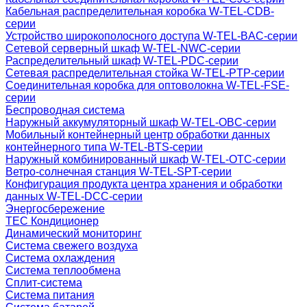
Кабельная распределительная коробка W-TEL-CDB-
серии
Устройство широкополосного доступа W-TEL-BAC-серии
Сетевой серверный шкаф W-TEL-NWC-серии
Распределительный шкаф W-TEL-PDC-серии
Сетевая распределительная стойка W-TEL-PTP-серии
Соединительная коробка для оптоволокна W-TEL-FSE-
серии
Беспроводная система
Наружный аккумуляторный шкаф W-TEL-OBC-серии
Мобильный контейнерный центр обработки данных
контейнерного типа W-TEL-BTS-серии
Наружный комбинированный шкаф W-TEL-OTC-серии
Ветро-солнечная станция W-TEL-SPT-серии
Конфигурация продукта центра хранения и обработки
данных W-TEL-DCC-серии
Энергосбережение
TEC Кондиционер
Динамический мониторинг
Система свежего воздуха
Система охлаждения
Система теплообмена
Сплит-система
Система питания